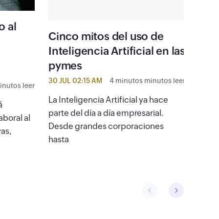
o al
Cinco mitos del uso de
Pym
o
Inteligencia Artificial en las
¿pr
pymes
tor
30 JUL 02:15 AM
4 minutos minutos leer
20 MA
inutos leer
La Inteligencia Artificial ya hace
El go
á
parte del día a día empresarial.
plant
boral al
Desde grandes corporaciones
aranc
vas,
hasta