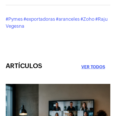
Pymes
exportadoras
aranceles
Zoho
Raju
Vegesna
ARTÍCULOS
VER TODOS